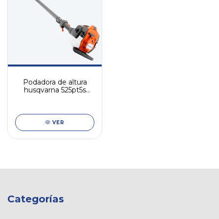
Podadora de altura
husqvarna 525pt5s
(cód. 7329301)
VER
Categorías