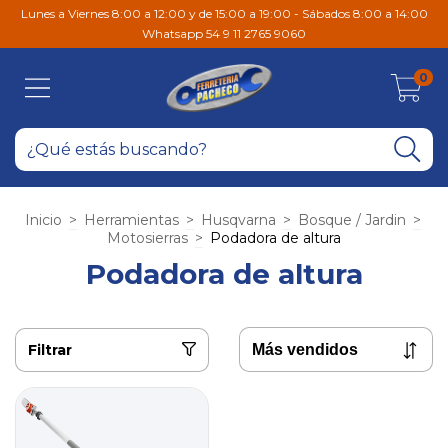
Lunes a Viernes 8:00 a 12:00 y de 15:00 a 19:00 - Sábados 8:00 a 14:00
Whatsapp 54 9 11 2765 9060
0
Inicio
>
Herramientas
>
Husqvarna
>
Bosque / Jardin
>
Motosierras
>
Podadora de altura
Podadora de altura
Filtrar