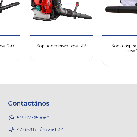
snw-650
Sopladora niwa snw-517
Sopla-aspir
snw-
Contactános
5491127659060
4726-2871 / 4726-1132