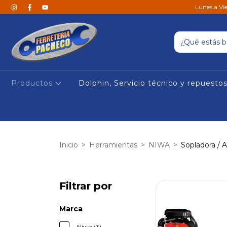
Lunes a Vi
Productos
Dolphin, Servicio técnico y repuesto
Inicio
>
Herramientas
>
NIWA
>
Sopladora / A
Filtrar por
Marca
Niwa (3)