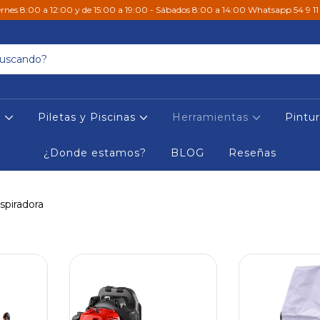
ernes 8:00 a 12:00 y de 15:00 a 19:00 - Sábados 8:00 a 14:00 Whatsapp 54 9 1
s
Piletas y Piscinas
Herramientas
Pintu
¿Donde estamos?
BLOG
Reseñas
spiradora