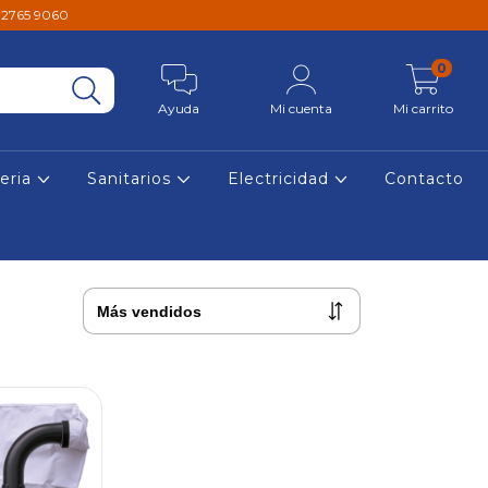
1 2765 9060
0
Ayuda
Mi cuenta
Mi carrito
reria
Sanitarios
Electricidad
Contacto