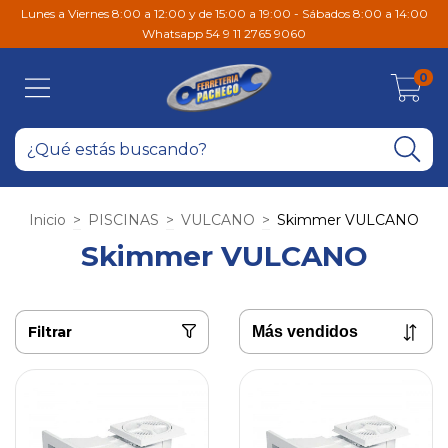
Lunes a Viernes 8:00 a 12:00 y de 15:00 a 19:00 - Sábados 8:00 a 14:00
Whatsapp 54 9 11 2765 9060
0
Inicio
>
PISCINAS
>
VULCANO
>
Skimmer VULCANO
Skimmer VULCANO
Filtrar