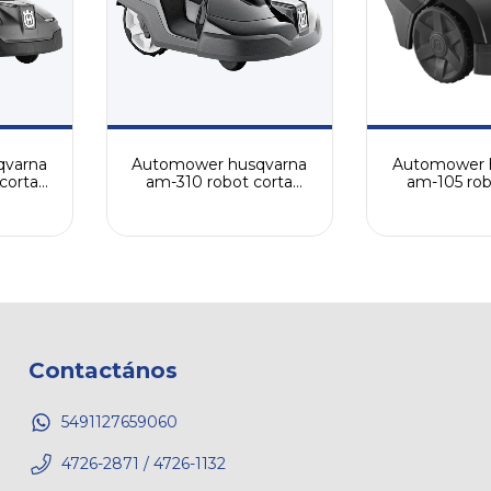
qvarna
Automower husqvarna
Automower 
corta
am-310 robot corta
am-105 rob
73206)
cesped (cód. 7672906)
cesped (cód
Contactános
5491127659060
4726-2871 / 4726-1132