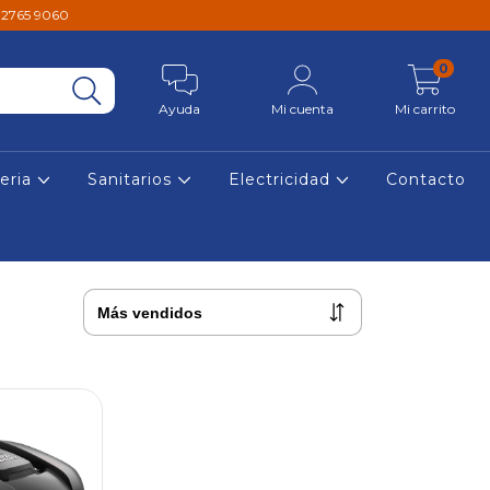
1 2765 9060
0
Ayuda
Mi cuenta
Mi carrito
reria
Sanitarios
Electricidad
Contacto