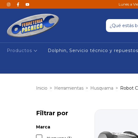
Lunes a Vi
Productos
Dolphin, Servicio técnico y repuesto
Inicio
>
Herramientas
>
Husqvarna
>
Robot C
Filtrar por
Marca
Husqvarna (3)