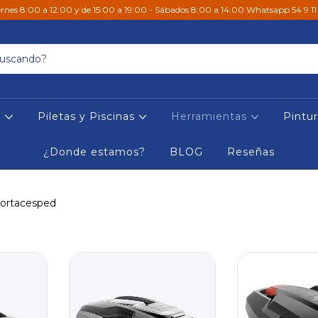
ernes 8:00 a 12:00 y de 15:00 a 19:00 - Sábados 8:00 a 14:00 Whatsapp 54 9 1
s
Piletas y Piscinas
Herramientas
Pintu
¿Donde estamos?
BLOG
Reseñas
ortacesped